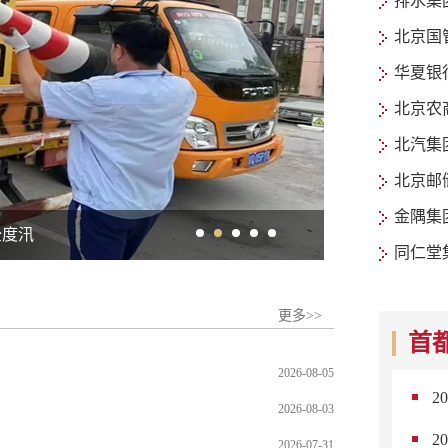
排水集
北京国
华夏银
北京农
北汽集
北京邮
金隅集
41°C！公交集团、地铁公司、首发集团多措并举给“一路”降温“送
同仁堂
更多>>
首
2026-08-05
2
2026-08-03
2
2026-07-31