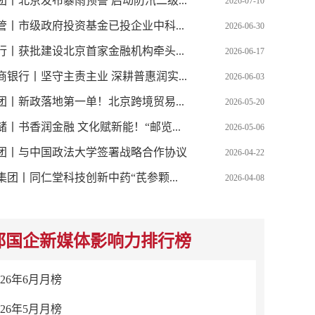
团丨北京发布暴雨预警 启动防汛二级...
2026-07-10
管丨市级政府投资基金已投企业中科...
2026-06-30
行丨获批建设北京首家金融机构牵头...
2026-06-17
商银行丨坚守主责主业 深耕普惠润实...
2026-06-03
团丨新政落地第一单！北京跨境贸易...
2026-05-20
储丨书香润金融 文化赋新能！“邮览...
2026-05-06
团丨与中国政法大学签署战略合作协议
2026-04-22
清凉”
北京银行丨深度参与！数字京行
集团丨同仁堂科技创新中药“芪参颗...
2026-04-08
都国企新媒体影响力排行榜
026年6月月榜
026年5月月榜