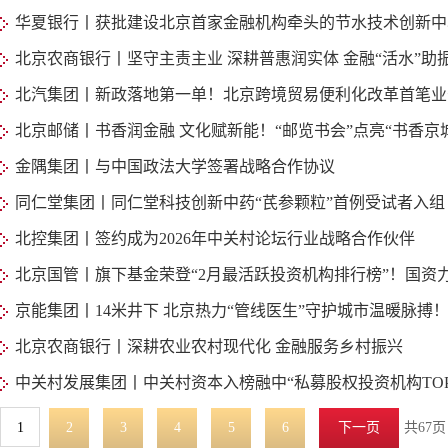
华夏银行丨获批建设北京首家金融机构牵头的节水技术创新中
北京农商银行丨坚守主责主业 深耕普惠润实体 金融“活水”助
北汽集团丨新政落地第一单！北京跨境贸易便利化改革首笔业
北京邮储丨书香润金融 文化赋新能！“邮览书会”点亮“书香京
金隅集团丨与中国政法大学签署战略合作协议
同仁堂集团丨同仁堂科技创新中药“芪参颗粒”首例受试者入组
北控集团丨签约成为2026年中关村论坛行业战略合作伙伴
北京国管丨旗下基金荣登“2月最活跃投资机构排行榜”！国资
京能集团丨14米井下 北京热力“管线医生”守护城市温暖脉搏
北京农商银行丨深耕农业农村现代化 金融服务乡村振兴
中关村发展集团丨中关村资本入榜融中“私募股权投资机构TOP5
1
2
3
4
5
6
下一页
共67