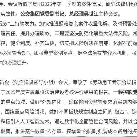
席会，会议听取了集团2026年第一季度的案件情况，研究法律纠
和实效性。
公交集团党委副书记、总经理吴世江
主持会议。
提效”上持续发力。加快推进疑难复杂案件攻坚化解，及时预警
办理责任、提升办理质效。
二是
要坚决防范化解重大法律风险。
管控，健全制度、补齐短板，切实把风险解决在萌芽、化解在前
业务必须管合规”。加强典型案例复盘，健全法务提前介入机制，
”的治理提升。
规委员会（法治建设领导小组）会议，审议了《劳动用工专项合规
于2025年度直属单位法治建设考核评价结果的报告。
一轻控股
的重点领域，做好“外规内化”，确保将国资监管要求落实到内
”，围绕重点风险领域，做好不同板块规章制度之间的“缝合”，
，积极引入人工智能技术，通过数字化全面管控合同风险，并以
促管，推进案件数量“去存量、控增量”的同时强调成本费用的