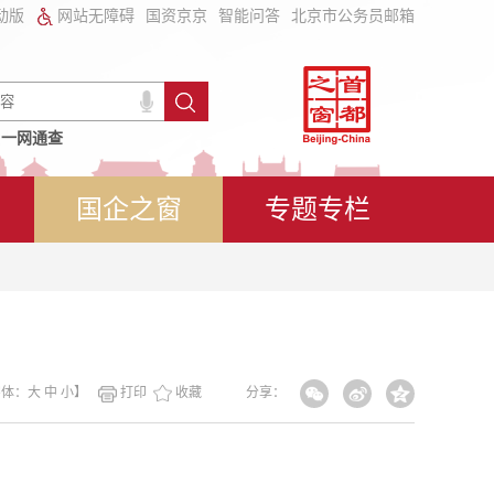
动版
网站无障碍
国资京京
智能问答
北京市公务员邮箱
一网通查
国企之窗
专题专栏
字体：
大
中
小
】
打印
收藏
分享：