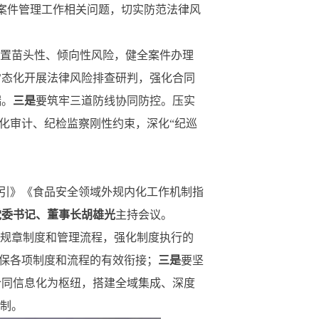
纷案件管理工作相关问题，切实防范法律风
处置苗头性、倾向性风险，健全案件办理
常态化开展法律风险排查研判，强化合同
端。
三是
要筑牢三道防线协同防控。压实
强化审计、纪检监察刚性约束，深化“纪巡
指引》《食品安全领域外规内化工作机制指
党委书记、董事长胡雄光
主持会议。
部规章制度和管理流程，强化制度执行的
确保各项制度和流程的有效衔接；
三是
要坚
合同信息化为枢纽，搭建全域集成、深度
控制。