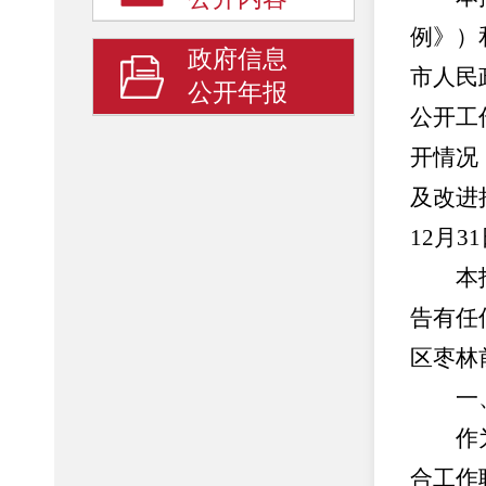
例》）
政府信息
市人民
公开年报
公开工
开情况
及改进
12月3
本报告的
告有任
区枣林前
一、
作为代
合工作