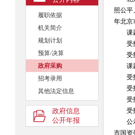
照公平
履职依据
年北京
机关简介
课题1
规划计划
受托课
预算/决算
受托
政府采购
课题2
受托课
招考录用
受托
其他法定信息
受托
受托
政府信息
公开年报
公示时
市国资