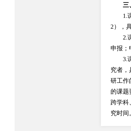
三
1.课
2），
2.课
申报；
3.课
究者，
研工作
的课题
跨学科
究时间
4.为