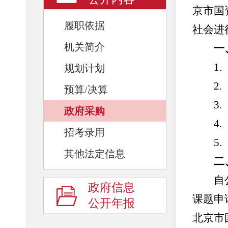
京市国
履职依据
社会进
机关简介
一、
1.《
规划计划
2.《
预算/决算
3.《
政府采购
4.《
招考录用
5.《
其他法定信息
二、
自公布
政府信息
课题申
公开年报
北京市