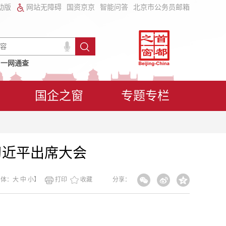
动版
网站无障碍
国资京京
智能问答
北京市公务员邮箱
一网通查
国企之窗
专题专栏
习近平出席大会
字体：
大
中
小
】
打印
收藏
分享：