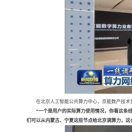
在北京人工智能公共算力中心，京能数产技术负
“一个是用户的实际算力使用情况，你看这条线
们可以从内蒙古、宁夏这些节点给北京调算力，这会