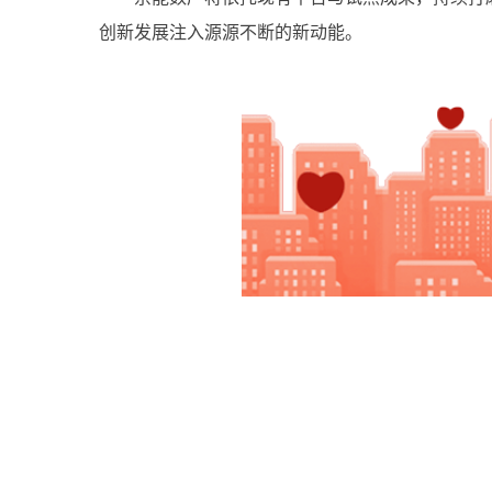
创新发展注入源源不断的新动能。