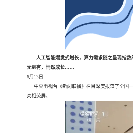
人工智能爆发式增长，算力需求随之呈现指数
无到有，悄然成长……
6月13日
中央电视台《新闻联播》栏目深度报道了全国一
亮相荧屏。