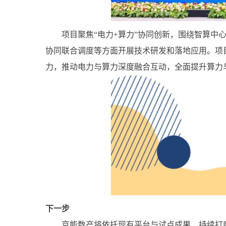
项目聚焦“电力+算力”协同创新，围绕智算中心
协同联合调度等方面开展技术研发和落地应用。项
力，推动电力与算力深度融合互动，全面提升算力
下一步
京能数产将依托现有平台与试点成果，持续打磨