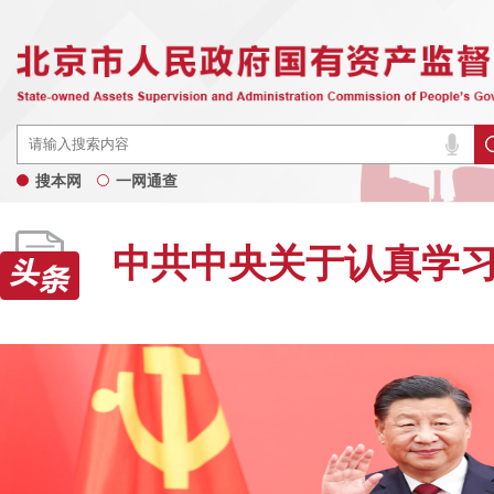
搜本网
一网通查
中共中央关于认真学