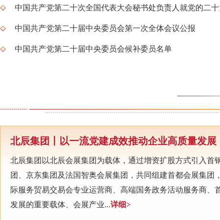
中国共产党第二十次全国代表大会秘书处负责人就党的二十
中国共产党第二十届中央委员会第一次全体会议公报
中国共产党第二十届中央委员会候补委员名单
北辰集团丨以一流党建成效推动企业高质量发展！全
北辰集团以北辰会展集团为载体，通过增资扩股方式引入首
团、京东集团及法国智奥会展集团，共同组建首都会展集团
际服务贸易交易会专业运营商、高端国务政务活动服务商、
发展的重要载体、会展产业...
详细>