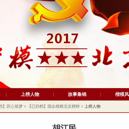
上榜人物
故事集锦
楷模风
档】匠心筑梦
>
【已归档】国企楷模北京榜样
> 上榜人物
胡江民