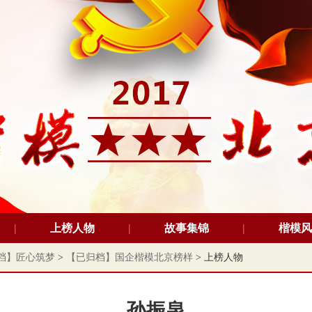
上榜人物
故事集锦
楷模风
档】匠心筑梦
>
【已归档】国企楷模北京榜样
> 上榜人物
孙振泉