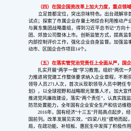
（四）在国企国资改革上加大力度，重点领
立足首都定位，突出京味特色。出台疏解非首都功
试点；探索了市属企业存量土地综合利用推动产
与冀东集团战略重组，得到习近平总书记“方向
团、郊旅公司整体上市。创新监管方式，提高监
内部控制评价工作，强化企业自身监督。加强监
动市、区国企合作项目14个。
（五）在落实管党治党责任上全面从严，国
扎实开展“两学一做”学习教育。组织“两优一先
力推进将党建工作整体要求纳入企业章程，不断
领导人员271人次，首次从现职领导人员中聘任
划》，以全球视野和战略眼光聚集人才。加大宣传
推进党风廉政建设，落实“两个责任”，认真实践
防范处置能力，全年国有企业安全生产和信访维
2016年，国有经济“十三五”开局高点起步，
国前列。改革发展见实效，“四梁八柱”拔地而
局，在疏功能、补短板、惠民生中发挥了积极作