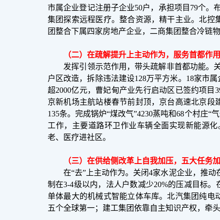
市属企业登记注册子企业50户，承担项目79个。
集团探索远程医疗。整合资源，精干主业。北控
团整合下属四家房地产企业，二商集团整合冷链
（二）在疏解提升上主动作为，服务首都作
发挥引领示范作用，带头疏解非首都功能。关闭大红
户区改造，拆除违法建设128万平方米。18家市
超2000亿元，曹妃甸产业先行启动区已签约项
京新机场主航站楼春节前封顶，京台高速北京段
135条。完成锅炉“煤改气”4230蒸吨和68个
工作，主要道路环卫作业车辆全面实现新能源化
老、医疗进社区。
（三）在供给侧改革上自我加压，五大任务加
在“去”上主动作为。关闭4家水泥企业，推动在
制在3-4级以内，法人户数减少20%的压减目标
单体最大的机械式智能立体车库。北汽集团纯电
五个全球第一；建工集团依靠自主知识产权，牵