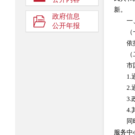
新。
政府信息
一、
公开年报
（一
依据《
（二
市国资
1.通
2.通
3.政
4.其
同时，
服务中