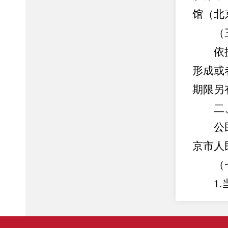
馆（北
（三
依据《
形成或
期限另
二、
公民、
京市人
（一
1.
地址：
号楼）