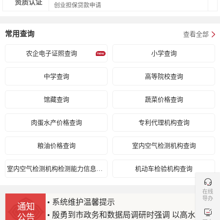
资质认证
创业担保贷款申请
律师执业、变更执业机构许可（含香港、澳门永久性居民
常用查询
查看全部
中的中国居民及台湾居民申请律师执业、变更执业机构）
农企电子证照查询
小学查询
法律援助律师、公职律师、公司律师工作证颁发
司法公证
执业证书的换发与补发
中学查询
高等院校查询
馆藏查询
蔬菜价格查询
建筑起重机械登记备案
建筑起重机械使用登记（设区的市级权限）
肉蛋水产价格查询
专利代理机构查询
对生产安全事故应急预案进行备案
安全生产
粮油价格查询
室内空气检测机构查询
道路货物运输经营许可（除使用4500千克及以下普通货运
室内空气检测机构检测能力信息查询
机动车检验机构查询
车辆从事普通货运经营外）
道路客、货车辆年度审验及车辆等级评定登记
在线
导办
• 系统维护温馨提示
交通运输
通知
危险货物道路运输经营许可
• 殷勇到市政务和数据局调研时强调 以高水平政务服务和数据管理推动首都高质量发展
公告