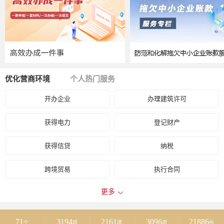
优化营商环境
个人热门服务
开办企业
办理建筑许可
获得电力
登记财产
获得信贷
纳税
跨境贸易
执行合同
更多
办理破产
政府采购
劳动力市场监管
获得用水用气
71
3194
2161
3096
21886
个
项
项
项
份