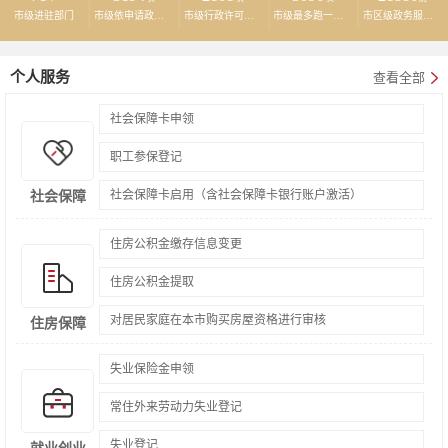
市级进驻部门
市级依申请政务服务事项
市级行政许可事项
市级最多跑一次事项
市区级政务服务事项材料精减
获得有线电视
招标投标
个人服务
查看全部
获得网络
社会保障卡申领
职工参保登记
社会保障卡启用（含社会保障卡银行账户激活）
社会保障
住房公积金缴存信息变更
住房公积金提取
对居民家庭在本市购买房屋资格进行审核
住房保障
失业保险金申领
常住外来劳动力失业登记
失业登记