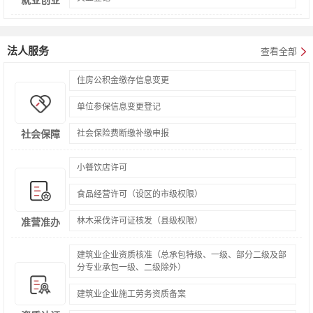
就业创业
职称申报评审及证书管理
法人服务
查看全部
特种作业人员职业资格认定
住房公积金缴存信息变更
建筑施工企业专职安全生产管理人员安全生产考核
职业资格
单位参保信息变更登记
档案的接收和转递
社会保险费断缴补缴申报
社会保障
申请开具户籍证明
小餐饮店许可
经营主体登记档案查询
户政档案
食品经营许可（设区的市级权限）
小客车指标配置
林木采伐许可证核发（县级权限）
准营准办
车辆进京通行证核发
建筑业企业资质核准（总承包特级、一级、部分二级及部
特殊车辆在城市道路上行驶审批（直辖市权限）
交通运输
分专业承包一级、二级除外）
建筑业企业施工劳务资质备案